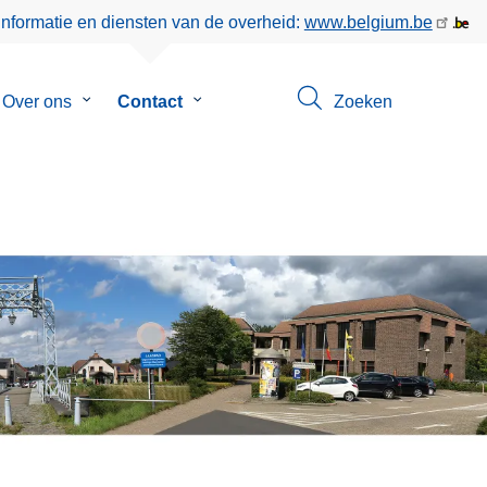
informatie en diensten van de overheid:
www.belgium.be
menu
Over ons
Submenu
Contact
Submenu
Zoeken
van
van
eer
Over
Contact
ons