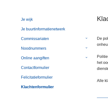
n
h
o
Kla
Je wijk
u
d
Je buurtinformatienetwerk
g
De pol
Commissariaten
Submenu
a
onheus
van
a
Noodnummers
Submenu
Commissaria
n
van
Politi
Online aangiften
Submenu
Noodnummer
het oo
van
Contactformulier
dienst
Online
aangiften
Felicitatieformulier
Alle k
Klachtenformulier