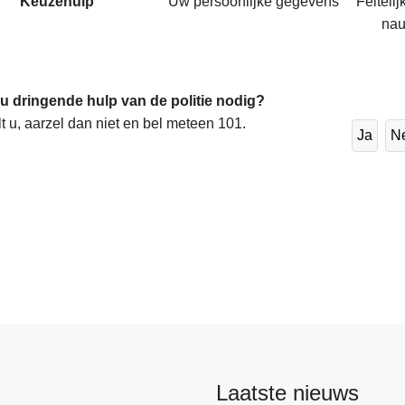
Keuzehulp
Uw persoonlijke gegevens
Feiteli
nau
 u dringende hulp van de politie nodig?
lt u, aarzel dan niet en bel meteen 101.
Ja
N
Laatste nieuws