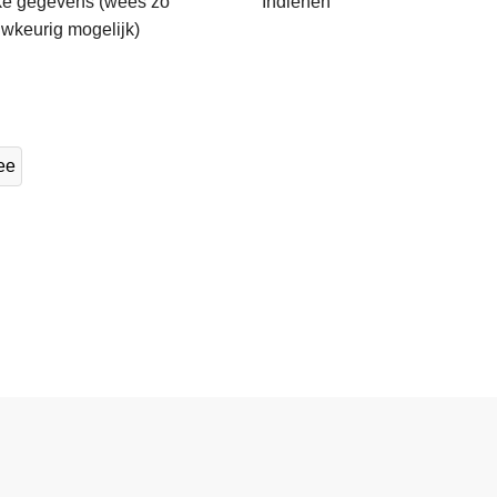
jke gegevens (wees zo
Indienen
wkeurig mogelijk)
ee