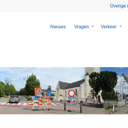
Overige 
Nieuws
Vragen
Submenu
Verkeer
Sub
van
van
Vragen
Verk