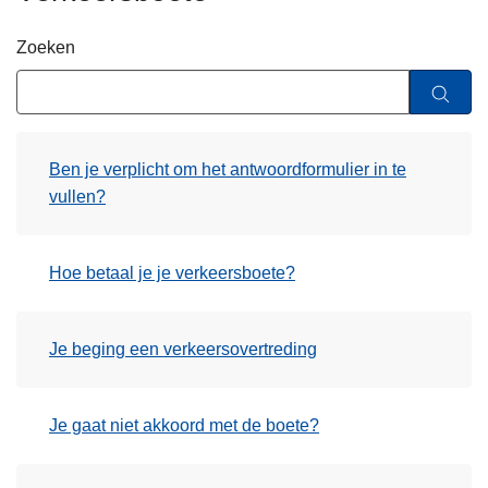
n
h
Zoeken
o
u
d
g
Ben je verplicht om het antwoordformulier in te
a
vullen?
a
n
Hoe betaal je je verkeersboete?
Je beging een verkeersovertreding
Je gaat niet akkoord met de boete?