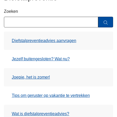
n
h
Zoeken
o
u
d
g
Diefstalpreventieadvies aanvragen
a
a
n
Jezelf buitengesloten? Wat nu?
Joepie, het is zomer!
Tips om geruster op vakantie te vertrekken
Wat is diefstalpreventieadvies?