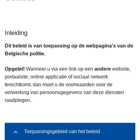
n
h
o
u
Inleiding
d
g
Dit beleid is van toepassing op de webpagina's van de
a
Belgische politie.
a
n
Opgelet!
Wanneer u via een link op een
andere
website,
portaalsite, online applicatie of sociaal netwerk
terechtkomt, dan moet u de voorwaarden voor de
verwerking van persoonsgegevens van deze diensten
raadplegen.
Toepassingsgebied van het beleid