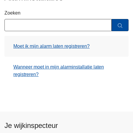
n
h
Zoeken
o
u
d
g
Moet ik mijn alarm laten registreren?
a
a
n
Wanneer moet in mijn alarminstallatie laten
registreren?
Je wijkinspecteur