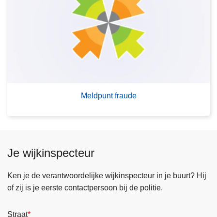
t
r
f
M
r
e
a
l
u
d
d
p
e
u
Meldpunt fraude
n
t
f
r
a
Je wijkinspecteur
u
d
Ken je de verantwoordelijke wijkinspecteur in je buurt? Hij
e
of zij is je eerste contactpersoon bij de politie.
Straat