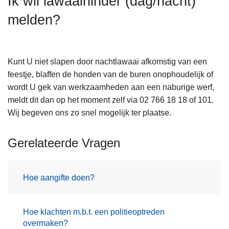
Ik wil lawaaihinder (dag/nacht)
n
melden?
h
o
u
d
Kunt U niet slapen door nachtlawaai afkomstig van een
g
feestje, blaffen de honden van de buren onophoudelijk of
a
wordt U gek van werkzaamheden aan een naburige werf,
a
meldt dit dan op het moment zelf via 02 766 18 18 of 101.
n
Wij begeven ons zo snel mogelijk ter plaatse.
Gerelateerde Vragen
Hoe aangifte doen?
Hoe klachten m.b.t. een politieoptreden
overmaken?