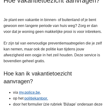
Hoe vakantietoezicht aanvragen?
n
h
o
Je plant een vakantie in binnen- of buitenland of je bent
u
gewoon een langere periode van huis weg? Zorg er dan
d
voor dat je woning geen makkelijke prooi is voor inbrekers.
g
a
Er zijn tal van eenvoudige preventiemaatregelen die je zelf
a
kan nemen, maar ook de politie kan tijdens jouw
n
afwezigheid een oogje in het zeil houden. Deze service is
bovendien geheel gratis.
Hoe kan ik vakantietoezicht
aanvragen?
via
my.police.be
,
op het
politiekantoor
.
door het formulier (zie rubriek 'Bijlage' onderaan deze