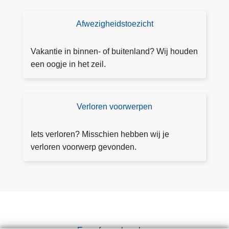
R
A
Afwezigheidstoezicht
T
o
e
Vakantie in binnen- of buitenland? Wij houden
z
een oogje in het zeil.
i
c
h
Verloren voorwerpen
V
t
e
a
rl
Iets verloren? Misschien hebben wij je
a
o
verloren voorwerp gevonden.
n
r
v
e
r
n
a
v
g
o
e
o