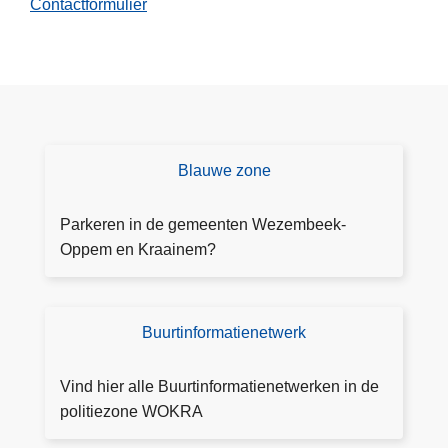
Contactformulier
Blauwe zone
B
l
a
Parkeren in de gemeenten Wezembeek-
u
Oppem en Kraainem?
w
e
z
Buurtinformatienetwerk
BI
o
N
n
W
Vind hier alle Buurtinformatienetwerken in de
e
O
politiezone WOKRA
K