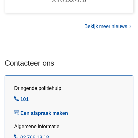
Do 9.07.2026 - 13:11
Bekijk meer nieuws
Contacteer ons
Dringende politiehulp
B
101
e
Een afspraak maken
l
Algemene informatie
B
02 766 18 18