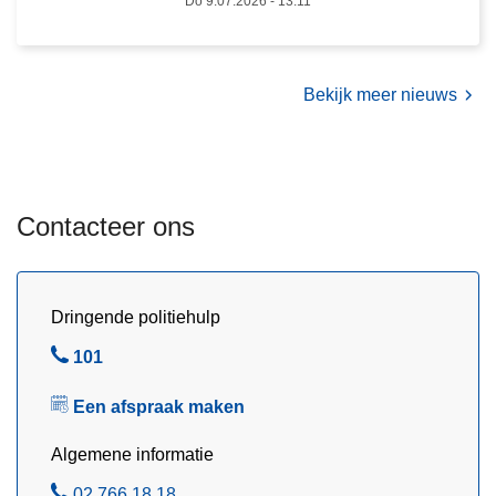
Do 9.07.2026 - 13:11
Bekijk meer nieuws
Contacteer ons
Dringende politiehulp
B
101
e
Een afspraak maken
l
Algemene informatie
B
02 766 18 18