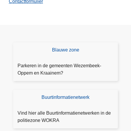
Contactformulier
Blauwe zone
B
l
a
Parkeren in de gemeenten Wezembeek-
u
Oppem en Kraainem?
w
e
z
Buurtinformatienetwerk
BI
o
N
n
W
Vind hier alle Buurtinformatienetwerken in de
e
O
politiezone WOKRA
K