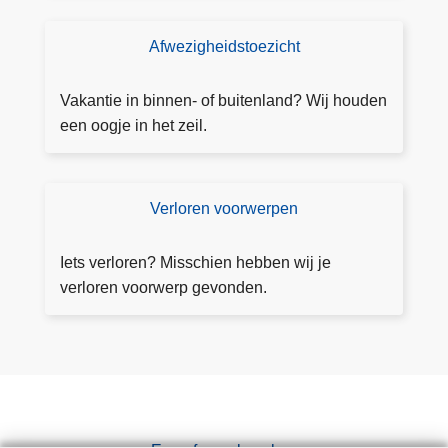
R
A
Afwezigheidstoezicht
T
o
e
Vakantie in binnen- of buitenland? Wij houden
z
een oogje in het zeil.
i
c
h
Verloren voorwerpen
V
t
e
a
rl
Iets verloren? Misschien hebben wij je
a
o
verloren voorwerp gevonden.
n
r
v
e
r
n
a
v
g
o
e
o