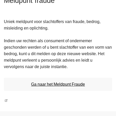
Meldpunt fraude
n
h
o
Uniek meldpunt voor slachtoffers van fraude, bedrog,
u
misleiding en oplichting.
d
g
Indien uw rechten als consument of ondernemer
a
geschonden werden of u bent slachtoffer van een vorm van
a
bedrog, kunt u dit melden op deze nieuwe website. Het
n
meldpunt verleent u persoonlijk advies en leidt u
vervolgens naar de juiste instantie.
Ga naar het Meldpunt Fraude