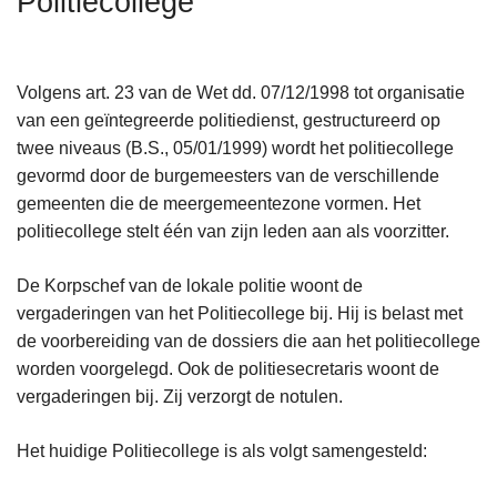
Politiecollege
n
h
o
Volgens art. 23 van de Wet dd. 07/12/1998 tot organisatie
u
van een geïntegreerde politiedienst, gestructureerd op
d
twee niveaus (B.S., 05/01/1999) wordt het politiecollege
g
gevormd door de burgemeesters van de verschillende
a
gemeenten die de meergemeentezone vormen. Het
a
politiecollege stelt één van zijn leden aan als voorzitter.
n
De Korpschef van de lokale politie woont de
vergaderingen van het Politiecollege bij. Hij is belast met
de voorbereiding van de dossiers die aan het politiecollege
worden voorgelegd. Ook de politiesecretaris woont de
vergaderingen bij. Zij verzorgt de notulen.
Het huidige Politiecollege is als volgt samengesteld: