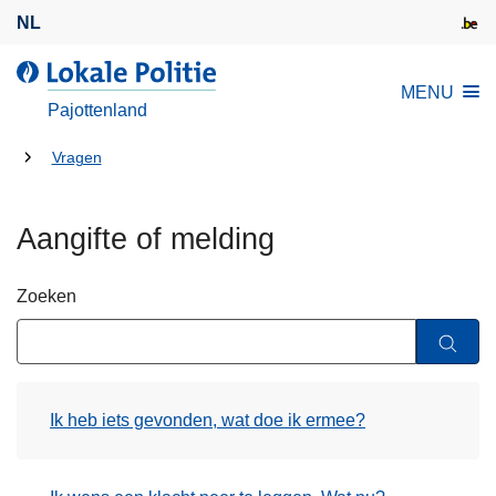
O
NL
v
e
d
MENU
r
e
Pajottenland
s
L
l
U
o
Vragen
a
k
bent
a
a
hier:
Aangifte of melding
n
l
e
e
n
P
Zoeken
n
o
a
l
a
i
r
t
Ik heb iets gevonden, wat doe ik ermee?
d
i
e
e
i