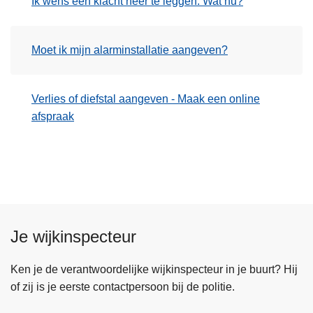
Ik wens een klacht neer te leggen. Wat nu?
n
h
o
Moet ik mijn alarminstallatie aangeven?
u
d
g
Verlies of diefstal aangeven - Maak een online
a
afspraak
a
n
Je wijkinspecteur
Ken je de verantwoordelijke wijkinspecteur in je buurt? Hij
of zij is je eerste contactpersoon bij de politie.