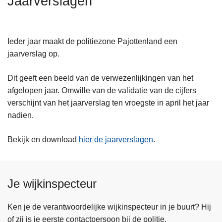
Jaarverslagen
n
h
o
Ieder jaar maakt de politiezone Pajottenland een
u
jaarverslag op.
d
g
Dit geeft een beeld van de verwezenlijkingen van het
a
afgelopen jaar. Omwille van de validatie van de cijfers
a
verschijnt van het jaarverslag ten vroegste in april het jaar
n
nadien.
Bekijk en download
hier de jaarverslagen
.
Je wijkinspecteur
Ken je de verantwoordelijke wijkinspecteur in je buurt? Hij
of zij is je eerste contactpersoon bij de politie.