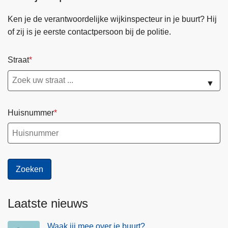
e
d
p
z
e
Ken je de verantwoordelijke wijkinspecteur in je buurt? Hij
&
i
r
of zij is je eerste contactpersoon bij de politie.
O
e
z
n
n
o
Straat
t
e
e
h
n
k
▼
a
h
&
a
a
I
l
Huisnummer
n
n
d
f
h
o
a
r
v
m
e
a
n
t
Laatste nieuws
i
e
Waak jij mee over je buurt?