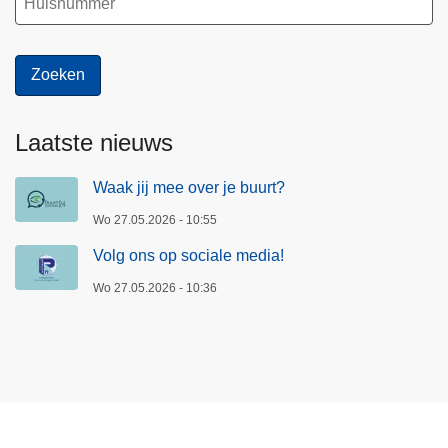
a
l
e
m
e
d
Laatste nieuws
i
a
Waak jij mee over je buurt?
!
Wo 27.05.2026 - 10:55
Volg ons op sociale media!
Wo 27.05.2026 - 10:36