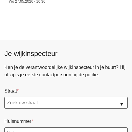
r
e
Wo 27.05.2026 - 10:36
o
r
v
j
e
e
r
b
V
u
o
u
Je wijkinspecteur
l
r
g
t
o
Ken je de verantwoordelijke wijkinspecteur in je buurt? Hij
?
n
of zij is je eerste contactpersoon bij de politie.
s
o
Straat
p
s
▼
o
c
Huisnummer
i