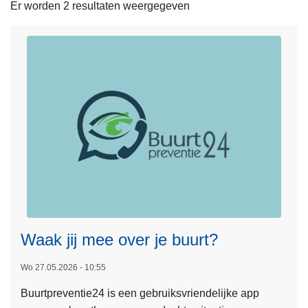
Er worden 2 resultaten weergegeven
n
h
o
u
d
g
a
a
n
L
e
Waak jij mee over je buurt?
e
s
Wo 27.05.2026 - 10:55
m
Buurtpreventie24 is een gebruiksvriendelijke app
e