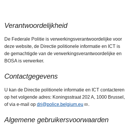
n
h
o
Verantwoordelijkheid
u
d
De Federale Politie is verwerkingsverantwoordelijke voor
g
deze website, de Directie politionele informatie en ICT is
a
de gemachtigde van de verwerkingsverantwoordelijke en
a
BOSA is verwerker.
n
Contactgegevens
U kan de Directie politionele informatie en ICT contacteren
op het volgende adres: Koningsstraat 202 A, 1000 Brussel,
of via e-mail op
dri@police.belgium.eu
.
Algemene gebruikersvoorwaarden