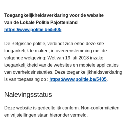
n
h
Toegangkelijkheidsverklaring voor de website
o
van de Lokale Politie Pajottenland
u
https://www.politie.be/5405
d
g
De Belgische politie, verbindt zich ertoe deze site
a
toegankelijk te maken, in overeenstemming met de
a
volgende wetgeving: Wet van 19 juli 2018 inzake
n
toegankelijkheid van de websites en mobiele applicaties
van overheidsinstanties. Deze toegankelijkheidsverklaring
is van toepassing op :
https://www.politie.be/5405
.
Nalevingsstatus
Deze website is gedeeltelijk conform. Non-conformiteiten
en vrijstellingen staan hieronder vermeld.