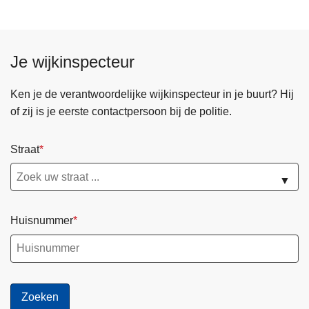
e
n
d
Je wijkinspecteur
e
p
Ken je de verantwoordelijke wijkinspecteur in je buurt? Hij
a
of zij is je eerste contactpersoon bij de politie.
g
i
Straat
n
a
▼
Huisnummer