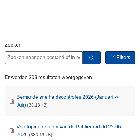
n
h
o
u
d
g
Zoeken
a
Filters
a
Open
n
filters
Er worden 208 resultaten weergegeven
Bemande snelheidscontroles 2026 (Januari ->
Juli)
(36.13 kB)
Voorlopige notulen van de Politieraad dd 22-06-
2026
(883.19 kB)