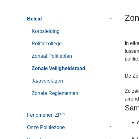
n
h
Zon
Beleid
Submenu
o
van
u
Korpsleiding
Beleid
d
g
In elk
Politiecollege
a
tussen
Zonaal Politieplan
a
politie
n
Zonale Veiligheidsraad
De Zon
Jaarverslagen
Zo zet
Zonale Reglementen
arrond
Same
Fenomenen ZPP
Onze Politiezone
Submenu
van