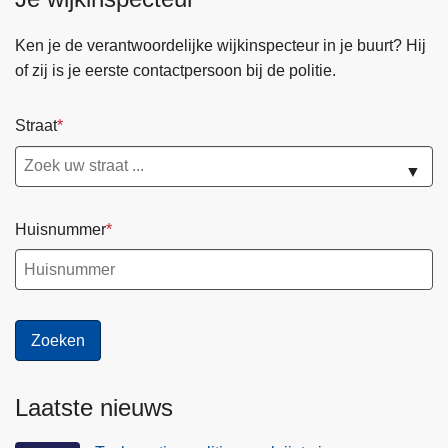
n
h
Ken je de verantwoordelijke wijkinspecteur in je buurt? Hij
o
of zij is je eerste contactpersoon bij de politie.
u
d
Straat
g
a
▼
a
n
Huisnummer
Laatste nieuws