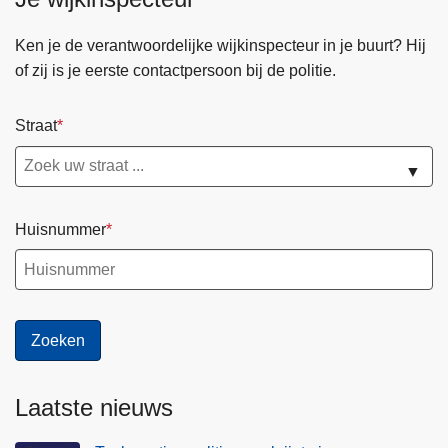
n
h
Ken je de verantwoordelijke wijkinspecteur in je buurt? Hij
o
of zij is je eerste contactpersoon bij de politie.
u
d
Straat
g
a
▼
a
n
Huisnummer
Laatste nieuws