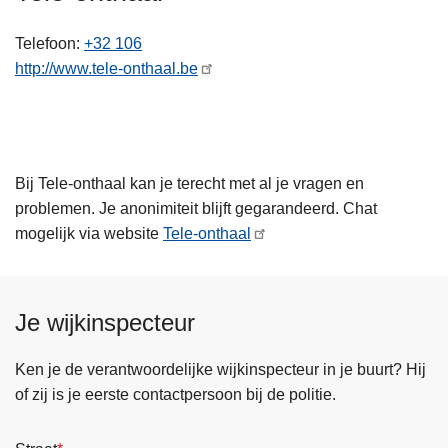
n
h
Telefoon
+32 106
o
http://www.tele-onthaal.be
u
d
g
a
Bij Tele-onthaal kan je terecht met al je vragen en
a
problemen. Je anonimiteit blijft gegarandeerd. Chat
n
mogelijk via website
Tele-onthaal
Je wijkinspecteur
Ken je de verantwoordelijke wijkinspecteur in je buurt? Hij
of zij is je eerste contactpersoon bij de politie.