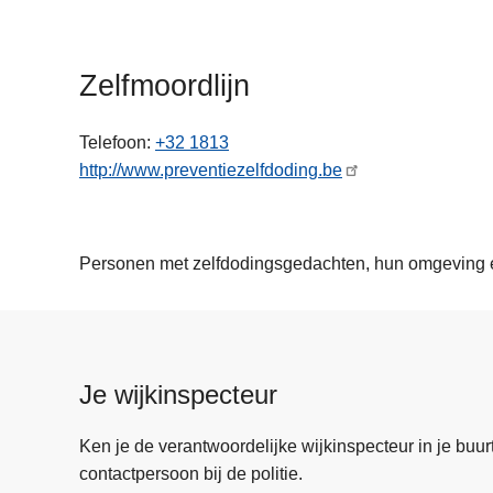
n
h
o
Zelfmoordlijn
u
d
Telefoon
+32 1813
g
http://www.preventiezelfdoding.be
a
a
n
Personen met zelfdodingsgedachten, hun omgeving e
Je wijkinspecteur
Ken je de verantwoordelijke wijkinspecteur in je buurt? 
contactpersoon bij de politie.