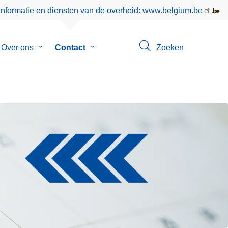
informatie en diensten van de overheid:
www.belgium.be
menu
Over ons
Submenu
Contact
Submenu
Zoeken
van
van
eer
Over
Contact
ons