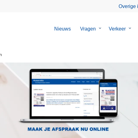
Overige 
Nieuws
Vragen
Submenu
Verkeer
Sub
van
van
Vragen
Verk
n