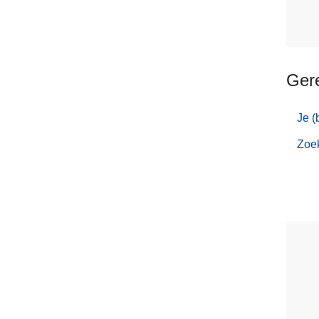
Ger
Je (
Zoek