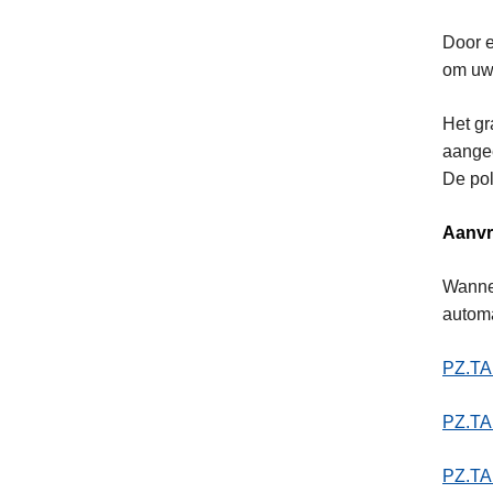
Door e
om uw 
Het gr
aangee
De pol
Aanvr
Wannee
automa
PZ.TA
PZ.TA
PZ.TA