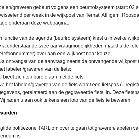
belen/graveren gebeurt volgens een beurtrolsysteem (start: 02 
fwisselend per week in de wijkpost van Ternat, Affligem, Roosd
lage onderaan deze webpagina.
In functie van de agenda (beurtrolsysteem) kiest u in welke wijkpo
Via onderstaande twee aanvraagmogelijkheden maakt u de rel
telefoonnummer) over aan een wijkpost naar keuze;
Na ontvangst van de aanvraag neemt de ontvangende wijkpost te
het labelen/graveren van de fiets;
U biedt zich ten burele aan met de fiets;
Na het labelen/graveren van de fiets wordt een fietspas (= registra
gegevens, gerelateerd aan de gegraveerde fiets, in. Deze fietspa
Wij raden u aan ook telkens een foto van de fiets te bewaren.
aarden
gt de politiezone TARL om over te gaan tot graveren/labelen van 
gendom is.