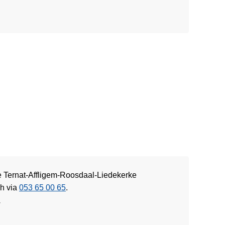
ie Ternat-Affligem-Roosdaal-Liedekerke
ch via
053 65 00 65
.
w