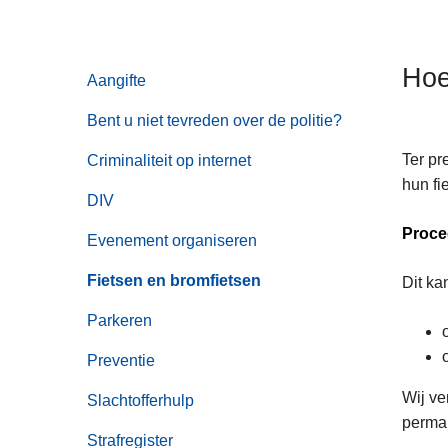
n
h
o
Hoe
Aangifte
u
d
Bent u niet tevreden over de politie?
g
Ter pr
Criminaliteit op internet
a
hun fi
a
DIV
n
Proce
Evenement organiseren
Fietsen en bromfietsen
Dit ka
Parkeren
Preventie
Wij ve
Slachtofferhulp
perman
Strafregister