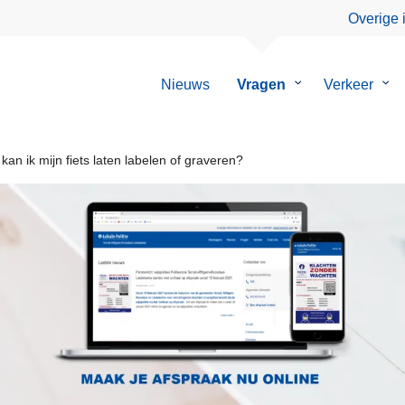
Overige 
Nieuws
Vragen
Submenu
Verkeer
Su
van
van
Vragen
Ver
an ik mijn fiets laten labelen of graveren?