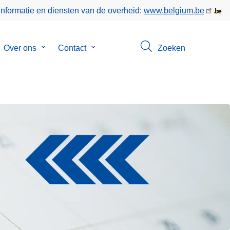
informatie en diensten van de overheid:
www.belgium.be
bmenu
Over ons
Submenu
Contact
Submenu
Zoeken
van
van
keer
Over
Contact
ons