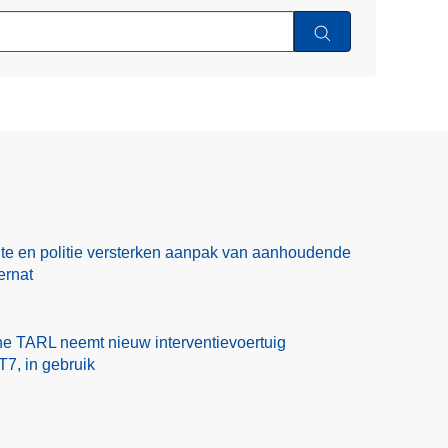
te en politie versterken aanpak van aanhoudende
ernat
one TARL neemt nieuw interventievoertuig
7, in gebruik