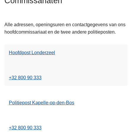
Commissariaten
n
L
h
e
o
Alle adressen, openingsuren en contactgegevens van ons
e
u
hoofdcommissariaat en de twee andere politieposten.
s
d
m
g
e
a
Hoofdpost Londerzeel
e
a
L
r
n
e
o
e
v
+32 800 90 333
s
e
m
r
e
H
Politiepost Kapelle-op-den-Bos
e
o
L
r
o
e
o
f
e
v
d
+32 800 90 333