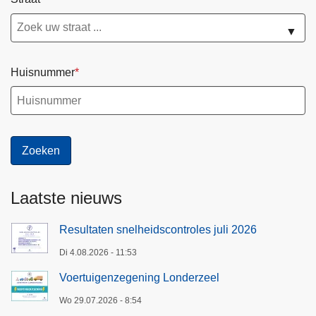
s
l
t
e
▼
M
-
e
o
Huisnummer
i
p
s
-
e
d
e
n
-
B
Laatste nieuws
o
s
Resultaten snelheidscontroles juli 2026
Di 4.08.2026 - 11:53
Voertuigenzegening Londerzeel
Wo 29.07.2026 - 8:54