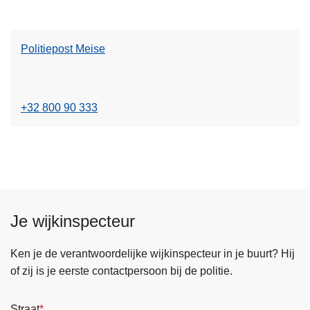
s
e
p
m
r
o
e
P
s
Politiepost Meise
e
o
t
r
l
L
o
i
o
v
t
+32 800 90 333
n
e
i
d
r
e
e
P
p
r
o
o
z
l
s
e
i
t
e
Je wijkinspecteur
t
K
l
i
a
Ken je de verantwoordelijke wijkinspecteur in je buurt? Hij
e
p
of zij is je eerste contactpersoon bij de politie.
p
e
o
l
Straat