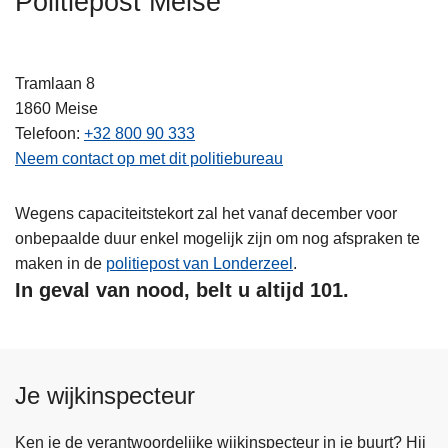
Politiepost Meise
n
h
o
Tramlaan 8
u
1860
Meise
d
Telefoon
+32 800 90 333
g
Neem contact op met dit politiebureau
a
a
Wegens capaciteitstekort zal het vanaf december voor
n
onbepaalde duur enkel mogelijk zijn om nog afspraken te
maken in de
politiepost van Londerzeel
.
In geval van nood, belt u altijd 101.
Je wijkinspecteur
Ken je de verantwoordelijke wijkinspecteur in je buurt? Hij