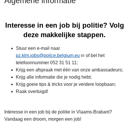
Algemene informatie
n
h
o
Interesse in een job bij politie? Volg
u
d
deze makkelijke stappen.
g
a
Stuur een e-mail naar
a
pz.klm.jobs@police.belgium.eu
of bel het
n
telefoonnummer 052 31 51 11;
Krijg een afspraak met één van onze ambassadeurs;
Krijg alle informatie die je nodig hebt;
Krijg goeie tips & tricks voor je verdere loopbaan;
Raak overtuigd!
Interesse in een job bij de politie in Vlaams-Brabant?
Vandaag een droom, morgen een job!