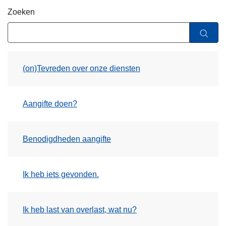
n
Zoeken
h
o
u
d
(on)Tevreden over onze diensten
g
a
a
Aangifte doen?
n
Benodigdheden aangifte
Ik heb iets gevonden.
Ik heb last van overlast, wat nu?