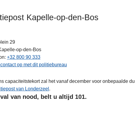
itiepost Kapelle-op-den-Bos
lein 29
Kapelle-op-den-Bos
on
+32 800 90 333
ontact op met dit politiebureau
ten
 capaciteitstekort zal het vanaf december voor onbepaalde duu
itiepost van Londerzeel
.
val van nood, belt u altijd 101.