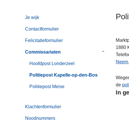
n
h
Pol
Je wijk
o
u
Contactformulier
d
g
Marktp
Felicitatieformulier
a
1880
Commissariaten
Submenu
a
Telefo
van
n
Neem c
Hoofdpost Londerzeel
Commissaria
Politiepost Kapelle-op-den-Bos
Wegens
de
pol
Politiepost Meise
In ge
Klachtenformulier
Noodnummers