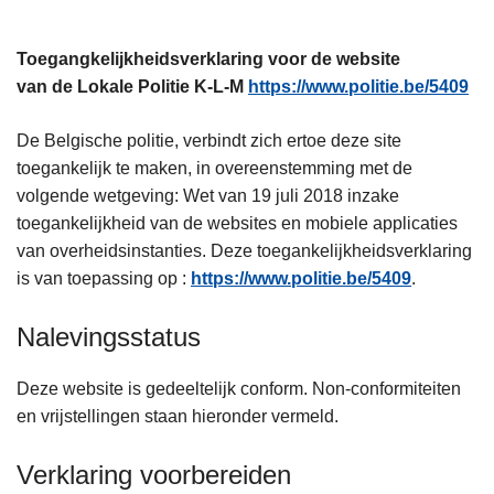
n
h
Toegangkelijkheidsverklaring voor de website
o
van de Lokale Politie K-L-M
https://www.politie.be/5409
u
d
De Belgische politie, verbindt zich ertoe deze site
g
toegankelijk te maken, in overeenstemming met de
a
volgende wetgeving: Wet van 19 juli 2018 inzake
a
toegankelijkheid van de websites en mobiele applicaties
n
van overheidsinstanties. Deze toegankelijkheidsverklaring
is van toepassing op :
https://www.politie.be/5409
.
Nalevingsstatus
Deze website is gedeeltelijk conform. Non-conformiteiten
en vrijstellingen staan hieronder vermeld.
Verklaring voorbereiden