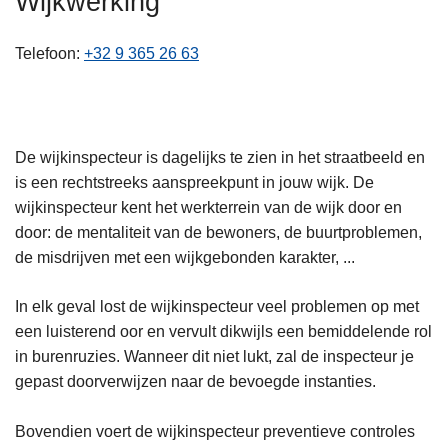
Wijkwerking
n
h
Telefoon
+32 9 365 26 63
o
u
d
g
De wijkinspecteur is dagelijks te zien in het straatbeeld en
a
is een rechtstreeks aanspreekpunt in jouw wijk. De
a
wijkinspecteur kent het werkterrein van de wijk door en
n
door: de mentaliteit van de bewoners, de buurtproblemen,
de misdrijven met een wijkgebonden karakter, ...
In elk geval lost de wijkinspecteur veel problemen op met
een luisterend oor en vervult dikwijls een bemiddelende rol
in burenruzies. Wanneer dit niet lukt, zal de inspecteur je
gepast doorverwijzen naar de bevoegde instanties.
Bovendien voert de wijkinspecteur preventieve controles