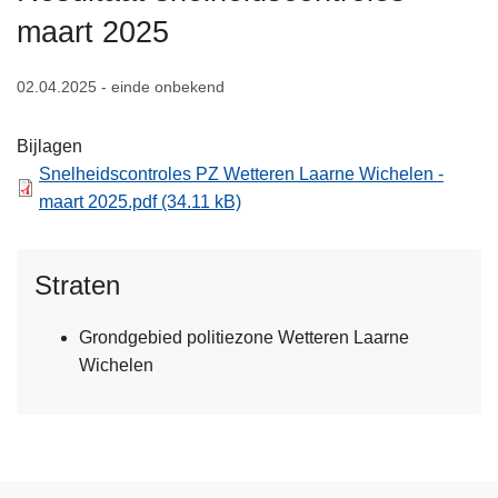
n
maart 2025
h
o
02.04.2025 - einde onbekend
u
d
Bijlagen
g
Snelheidscontroles PZ Wetteren Laarne Wichelen -
a
maart 2025.pdf
(34.11 kB)
a
n
Straten
Grondgebied politiezone Wetteren Laarne
Wichelen