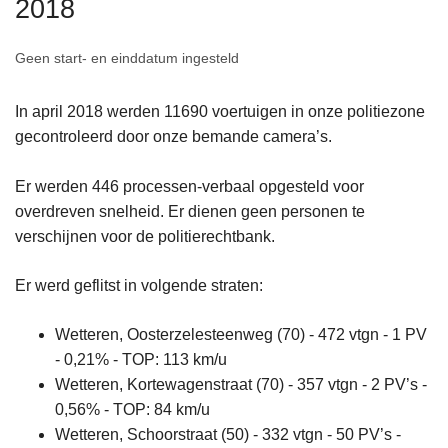
2018
n
h
Geen start- en einddatum ingesteld
o
u
In april 2018 werden 11690 voertuigen in onze politiezone
d
gecontroleerd door onze bemande camera’s.
g
a
Er werden 446 processen-verbaal opgesteld voor
a
overdreven snelheid. Er dienen geen personen te
n
verschijnen voor de politierechtbank.
Er werd geflitst in volgende straten:
Wetteren, Oosterzelesteenweg (70) - 472 vtgn - 1 PV
- 0,21% - TOP: 113 km/u
Wetteren, Kortewagenstraat (70) - 357 vtgn - 2 PV’s -
0,56% - TOP: 84 km/u
Wetteren, Schoorstraat (50) - 332 vtgn - 50 PV’s -