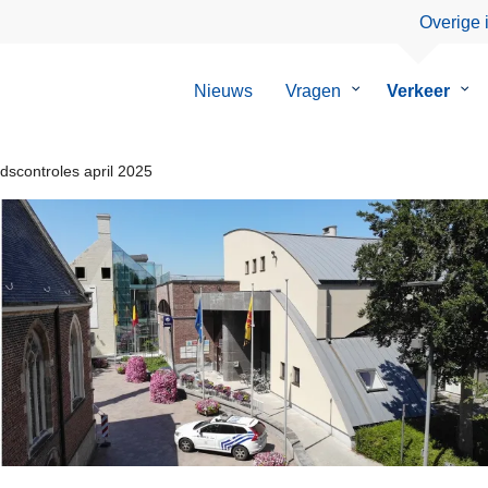
Overige 
Nieuws
Vragen
Submenu
Verkeer
Su
van
van
Vragen
Ver
dscontroles april 2025