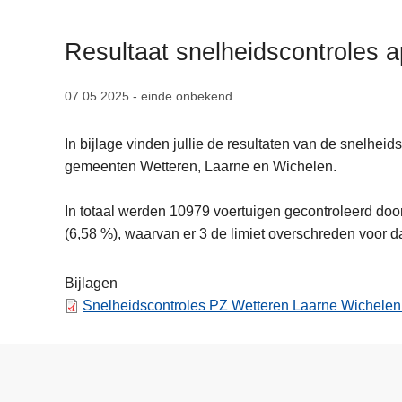
n
h
Resultaat snelheidscontroles a
o
u
07.05.2025 - einde onbekend
d
g
In bijlage vinden jullie de resultaten van de snelheid
a
gemeenten Wetteren, Laarne en Wichelen.
a
n
In totaal werden 10979 voertuigen gecontroleerd do
(6,58 %), waarvan er 3 de limiet overschreden voor d
Bijlagen
Snelheidscontroles PZ Wetteren Laarne Wichelen 