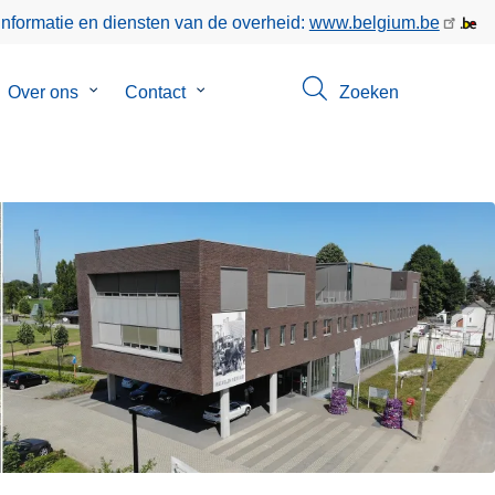
informatie en diensten van de overheid:
www.belgium.be
bmenu
Over ons
Submenu
Contact
Submenu
Zoeken
van
van
keer
Over
Contact
ons