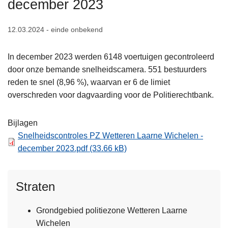
december 2023
n
h
12.03.2024 - einde onbekend
o
u
In december 2023 werden 6148 voertuigen gecontroleerd
d
door onze bemande snelheidscamera. 551 bestuurders
g
reden te snel (8,96 %), waarvan er 6 de limiet
a
overschreden voor dagvaarding voor de Politierechtbank.
a
n
Bijlagen
Snelheidscontroles PZ Wetteren Laarne Wichelen -
december 2023.pdf
(33.66 kB)
Straten
Grondgebied politiezone Wetteren Laarne
Wichelen