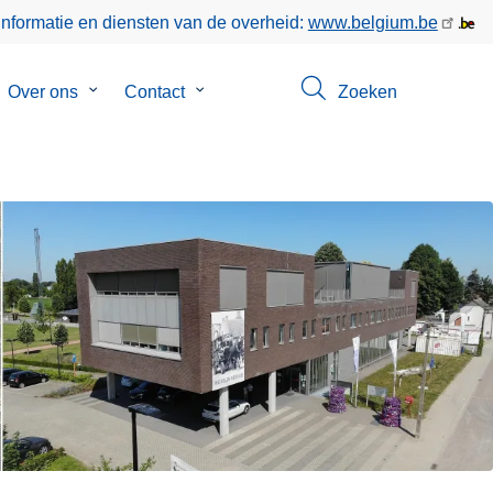
informatie en diensten van de overheid:
www.belgium.be
bmenu
Over ons
Submenu
Contact
Submenu
Zoeken
van
van
keer
Over
Contact
ons