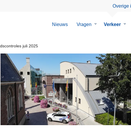
Overige 
Nieuws
Vragen
Submenu
Verkeer
Su
van
van
Vragen
Ver
dscontroles juli 2025