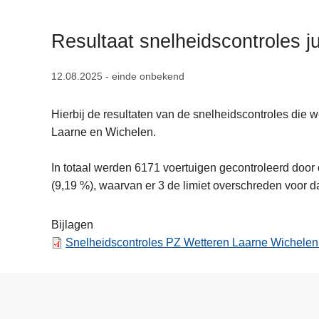
n
h
Resultaat snelheidscontroles ju
o
u
12.08.2025 - einde onbekend
d
g
Hierbij de resultaten van de snelheidscontroles die 
a
Laarne en Wichelen.
a
n
In totaal werden 6171 voertuigen gecontroleerd doo
(9,19 %), waarvan er 3 de limiet overschreden voor d
Bijlagen
Snelheidscontroles PZ Wetteren Laarne Wichelen -