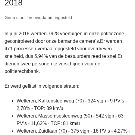
2018
n
h
Geen start- en einddatum ingesteld
o
u
In juni 2018 werden 7928 voertuigen in onze politiezone
d
gecontroleerd door onze bemande camera’s.Er werden
g
471 processen-verbaal opgesteld voor overdreven
a
snelheid, dus 5,94% van de bestuurders reed te snel.Er
a
dienen twee personen te verschijnen voor de
n
politierechtbank.
Er werd geflitst in volgende straten:
Wetteren, Kalkensteenweg (70) - 324 vtgn - 9 PV’s -
2,78% - TOP: 89 km/u
Wetteren, Massemsesteenweg (50) - 542 vtgn - 63
PV’s - 11,62% - TOP: 81 km/u
Wetteren, Zuidlaan (70) - 375 vtgn - 16 PV’s - 4,27% -