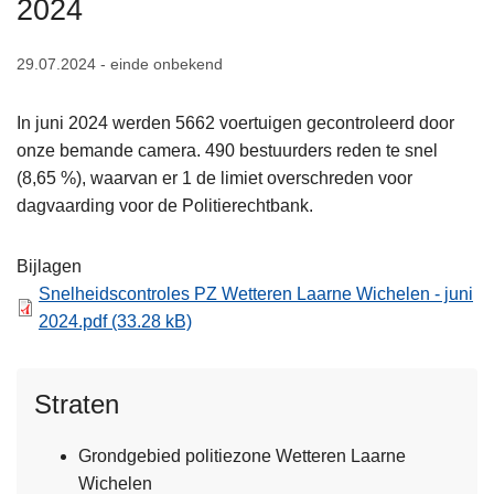
2024
n
h
29.07.2024 - einde onbekend
o
u
In juni 2024 werden 5662 voertuigen gecontroleerd door
d
onze bemande camera. 490 bestuurders reden te snel
g
(8,65 %), waarvan er 1 de limiet overschreden voor
a
dagvaarding voor de Politierechtbank.
a
n
Bijlagen
Snelheidscontroles PZ Wetteren Laarne Wichelen - juni
2024.pdf
(33.28 kB)
Straten
Grondgebied politiezone Wetteren Laarne
Wichelen