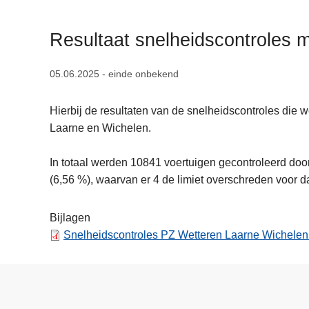
n
h
Resultaat snelheidscontroles 
o
u
05.06.2025 - einde onbekend
d
g
Hierbij de resultaten van de snelheidscontroles die
a
Laarne en Wichelen.
a
n
In totaal werden 10841 voertuigen gecontroleerd do
(6,56 %), waarvan er 4 de limiet overschreden voor d
Bijlagen
Snelheidscontroles PZ Wetteren Laarne Wichelen