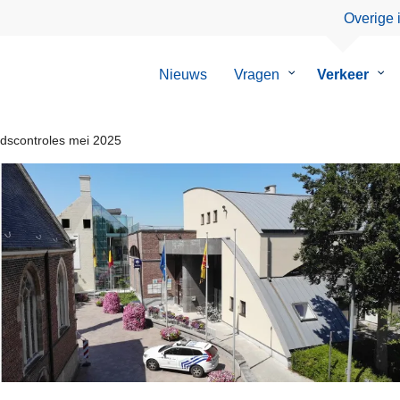
Overige 
Nieuws
Vragen
Submenu
Verkeer
Su
van
van
Vragen
Ver
idscontroles mei 2025