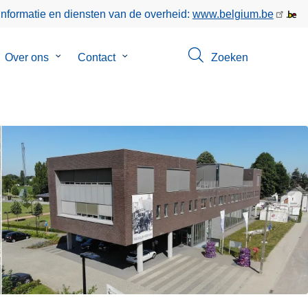
informatie en diensten van de overheid:
www.belgium.be
bmenu
Over ons
Submenu
Contact
Submenu
Zoeken
van
van
keer
Over
Contact
ons