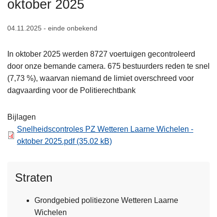
oktober 2025
n
h
04.11.2025 - einde onbekend
o
u
In oktober 2025 werden 8727 voertuigen gecontroleerd
d
door onze bemande camera. 675 bestuurders reden te snel
g
(7,73 %), waarvan niemand de limiet overschreed voor
a
dagvaarding voor de Politierechtbank
a
n
Bijlagen
Snelheidscontroles PZ Wetteren Laarne Wichelen -
oktober 2025.pdf
(35.02 kB)
Straten
Grondgebied politiezone Wetteren Laarne
Wichelen