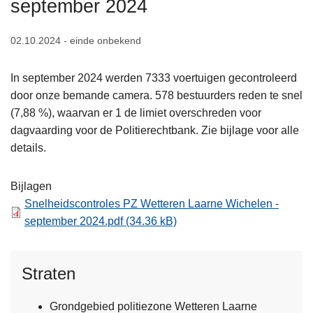
september 2024
n
h
02.10.2024 - einde onbekend
o
u
In september 2024 werden 7333 voertuigen gecontroleerd
d
door onze bemande camera. 578 bestuurders reden te snel
g
(7,88 %), waarvan er 1 de limiet overschreden voor
a
dagvaarding voor de Politierechtbank. Zie bijlage voor alle
a
details.
n
Bijlagen
Snelheidscontroles PZ Wetteren Laarne Wichelen -
september 2024.pdf
(34.36 kB)
Straten
Grondgebied politiezone Wetteren Laarne