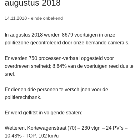
augustus 2018
n
h
14.11.2018 - einde onbekend
o
u
In augustus 2018 werden 8679 voertuigen in onze
d
politiezone gecontroleerd door onze bemande camera’s.
g
a
Er werden 750 processen-verbaal opgesteld voor
a
overdreven snelheid; 8,64% van de voertuigen reed dus te
n
snel.
Er dienen drie personen te verschijnen voor de
politierechtbank.
Er werd geflitst in volgende straten:
Wetteren, Kortewagenstraat (70) – 230 vtgn – 24 PV’s –
10,43% - TOP: 102 km/u