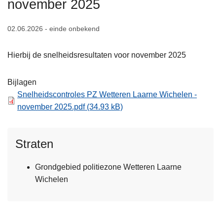
november 2025
n
h
02.06.2026 - einde onbekend
o
u
Hierbij de snelheidsresultaten voor november 2025
d
g
a
Bijlagen
a
Snelheidscontroles PZ Wetteren Laarne Wichelen -
n
november 2025.pdf
(34.93 kB)
Straten
Grondgebied politiezone Wetteren Laarne
Wichelen