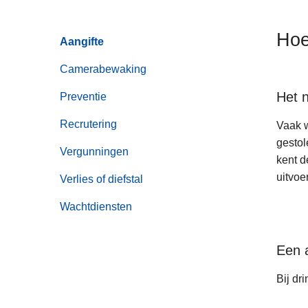
n
h
Hoe
Aangifte
o
u
Camerabewaking
d
Het n
g
Preventie
a
Recrutering
Vaak w
a
gestol
n
Vergunningen
kent d
uitvoe
Verlies of diefstal
Wachtdiensten
Een a
Bij dr