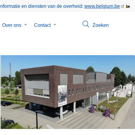
informatie en diensten van de overheid:
www.belgium.be
bmenu
Over ons
Submenu
Contact
Submenu
Zoeken
van
van
keer
Over
Contact
ons