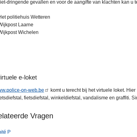
iet-dringende gevallen en voor de aangifte van klachten kan u t
Het politiehuis Wetteren
Wijkpost Laarne
Wijkpost Wichelen
irtuele e-loket
w.police-on-web.be
komt u terecht bij het virtuele loket. Hi
etsdiefstal, fietsdiefstal, winkeldiefstal, vandalisme en graffiti
elateerde Vragen
ité P