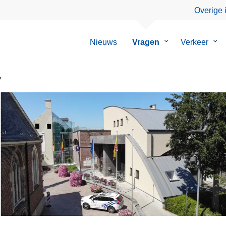
Overige 
Nieuws
Vragen
Submenu
Verkeer
Su
van
van
Vragen
Ver
?