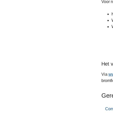
Voor n
Het v
Via
ww
bromfi
Ger
Com