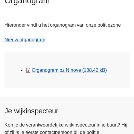
Organogram
n
h
o
Hieronder vindt u het organogram van onze politiezone
u
d
Nieuw organogram
g
a
a
n
Organogram pz Ninove
(138.42 kB)
Je wijkinspecteur
Ken je de verantwoordelijke wijkinspecteur in je buurt? Hij
of zij is je eerste contactpersoon bij de politie.