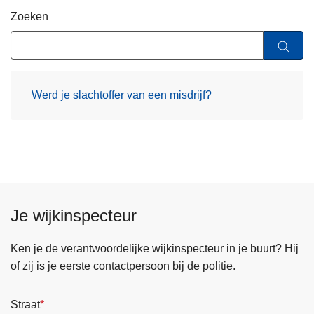
n
Zoeken
h
o
u
d
Werd je slachtoffer van een misdrijf?
g
a
a
n
Je wijkinspecteur
Ken je de verantwoordelijke wijkinspecteur in je buurt? Hij
of zij is je eerste contactpersoon bij de politie.
Straat