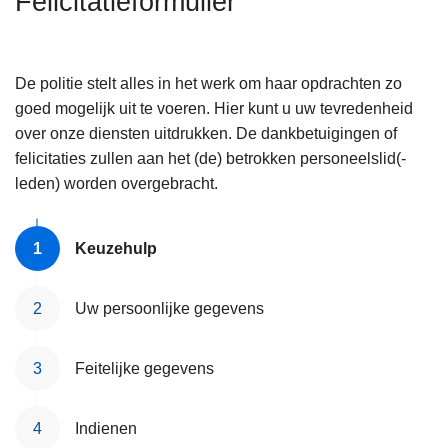
Felicitatieformulier
n
h
o
De politie stelt alles in het werk om haar opdrachten zo
u
goed mogelijk uit te voeren. Hier kunt u uw tevredenheid
d
over onze diensten uitdrukken. De dankbetuigingen of
g
felicitaties zullen aan het (de) betrokken personeelslid(-
a
leden) worden overgebracht.
a
n
Keuzehulp
Uw persoonlijke gegevens
Feitelijke gegevens
Indienen