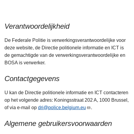
n
h
o
Verantwoordelijkheid
u
d
De Federale Politie is verwerkingsverantwoordelijke voor
g
deze website, de Directie politionele informatie en ICT is
a
de gemachtigde van de verwerkingsverantwoordelijke en
a
BOSA is verwerker.
n
Contactgegevens
U kan de Directie politionele informatie en ICT contacteren
op het volgende adres: Koningsstraat 202 A, 1000 Brussel,
of via e-mail op
dri@police.belgium.eu
.
Algemene gebruikersvoorwaarden