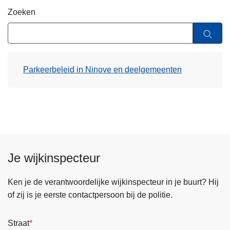
n
Zoeken
h
o
u
d
Parkeerbeleid in Ninove en deelgemeenten
g
a
a
n
Je wijkinspecteur
Ken je de verantwoordelijke wijkinspecteur in je buurt? Hij
of zij is je eerste contactpersoon bij de politie.
Straat